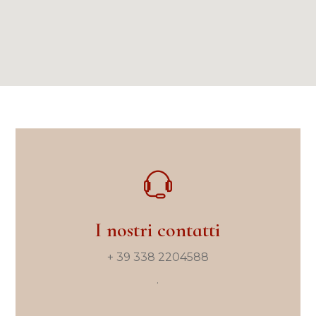
I nostri contatti
+ 39 338 2204588
.