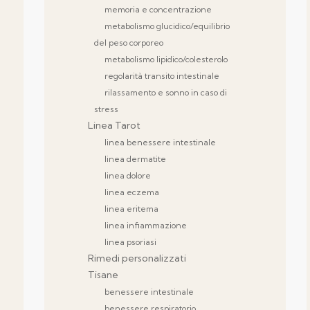
memoria e concentrazione
metabolismo glucidico/equilibrio
del peso corporeo
metabolismo lipidico/colesterolo
regolarità transito intestinale
rilassamento e sonno in caso di
stress
Linea Tarot
linea benessere intestinale
linea dermatite
linea dolore
linea eczema
linea eritema
linea infiammazione
linea psoriasi
Rimedi personalizzati
Tisane
benessere intestinale
benessere respiratorio