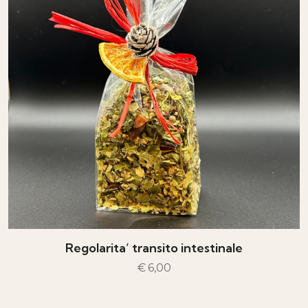
Regolarita’ transito intestinale
€
6,00
AGGIUNGI AL CARRELLO