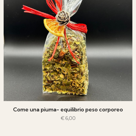
Come una piuma- equilibrio peso corporeo
€
6,00
AGGIUNGI AL CARRELLO