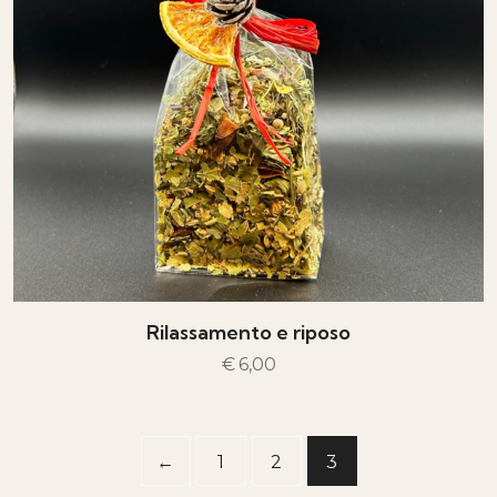
Rilassamento e riposo
€
6,00
AGGIUNGI AL CARRELLO
←
1
2
3