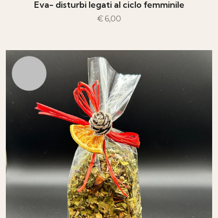
Eva- disturbi legati al ciclo femminile
€
6,00
AGGIUNGI AL CARRELLO